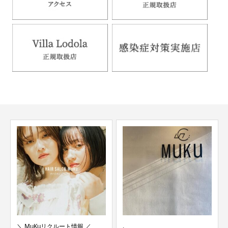
＼ MuKuリクルート情報 ／
.