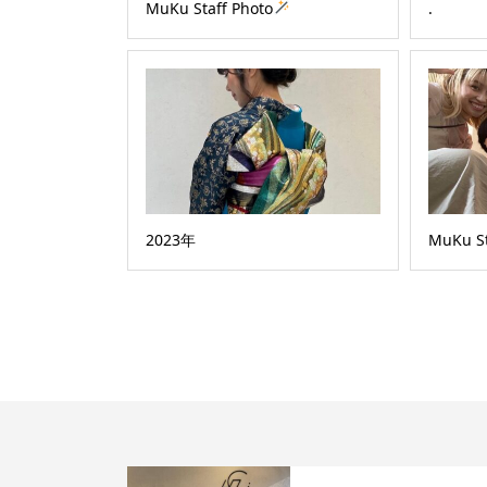
MuKu Staff Photo
.
2023年
MuKu St