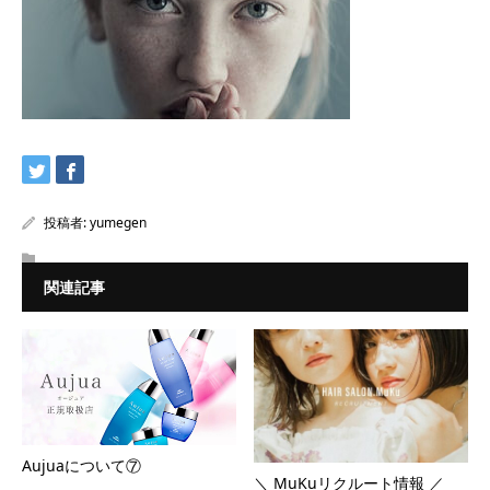
投稿者:
yumegen
関連記事
Aujuaについて⑦
＼ MuKuリクルート情報 ／