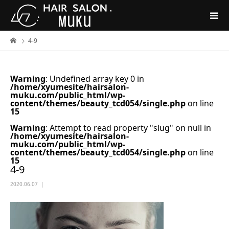
4-9
Warning
: Undefined array key 0 in
/home/xyumesite/hairsalon-
muku.com/public_html/wp-
content/themes/beauty_tcd054/single.php
on line
15
Warning
: Attempt to read property "slug" on null in
/home/xyumesite/hairsalon-
muku.com/public_html/wp-
content/themes/beauty_tcd054/single.php
on line
15
4-9
2020.06.07