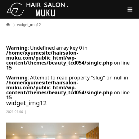
widget_img12
Warning
: Undefined array key 0 in
/home/xyumesite/hairsalon-
muku.com/public_html/wp-
content/themes/beauty_tcd054/single.php
on line
15
Warning
: Attempt to read property "slug" on null in
/home/xyumesite/hairsalon-
muku.com/public_html/wp-
content/themes/beauty_tcd054/single.php
on line
15
widget_img12
2021.04.06