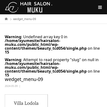
wedget_menu-09
Warning
: Undefined array key 0 in
/home/xyumesite/hairsalon-
muku.com/public_html/wp-
content/themes/beauty_tcd054/single.php
on line
15
Warning
: Attempt to read property "slug" on null in
/home/xyumesite/hairsalon-
muku.com/public_html/wp-
content/themes/beauty_tcd054/single.php
on line
15
wedget_menu-09
2024.05.09