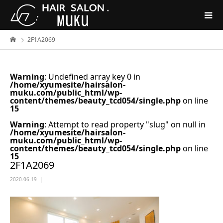
2F1A2069
Warning
: Undefined array key 0 in
/home/xyumesite/hairsalon-
muku.com/public_html/wp-
content/themes/beauty_tcd054/single.php
on line
15
Warning
: Attempt to read property "slug" on null in
/home/xyumesite/hairsalon-
muku.com/public_html/wp-
content/themes/beauty_tcd054/single.php
on line
15
2F1A2069
2020.06.19