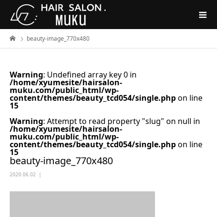
beauty-image_770x480
Warning
: Undefined array key 0 in
/home/xyumesite/hairsalon-
muku.com/public_html/wp-
content/themes/beauty_tcd054/single.php
on line
15
Warning
: Attempt to read property "slug" on null in
/home/xyumesite/hairsalon-
muku.com/public_html/wp-
content/themes/beauty_tcd054/single.php
on line
15
beauty-image_770x480
2020.06.02