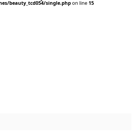
es/beauty_tcd054/single.php
on line
15