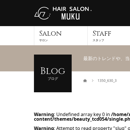
Salon
Staff
サロン
スタッフ
最新のトレンドや、当
Blog
ブログ
1350_630_3
Warning
: Undefined array key 0 in
/home/x
content/themes/beauty_tcd054/single.p
Warning
: Attempt to read property "slug" o