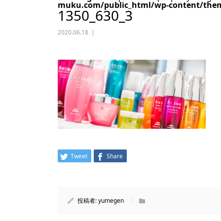
muku.com/public_html/wp-content/them
1350_630_3
2020.06.18
Tweet
Share
投稿者:
yumegen