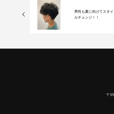
男性も夏に向けてスタイ
ポリッシュ♪
ルチェンジ！！
〒55