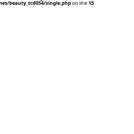
es/beauty_tcd054/single.php
on line
15