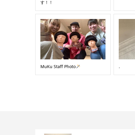
す！！
MuKu Staff Photo
.