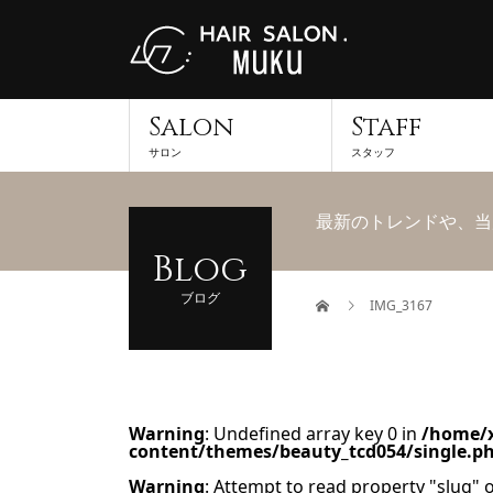
Salon
Staff
サロン
スタッフ
最新のトレンドや、当
Blog
ブログ
IMG_3167
Warning
: Undefined array key 0 in
/home/x
content/themes/beauty_tcd054/single.p
Warning
: Attempt to read property "slug" o