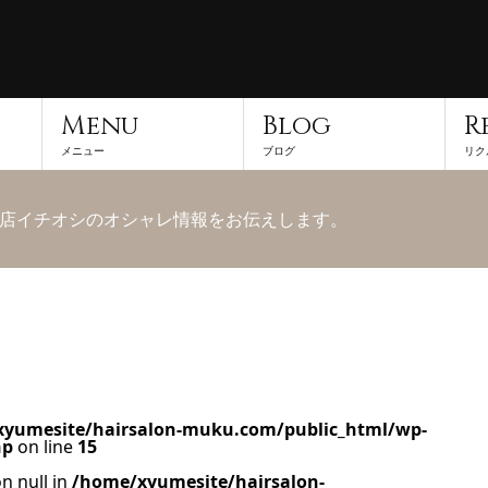
Menu
Blog
R
メニュー
ブログ
リク
店イチオシのオシャレ情報をお伝えします。
yumesite/hairsalon-muku.com/public_html/wp-
hp
on line
15
n null in
/home/xyumesite/hairsalon-